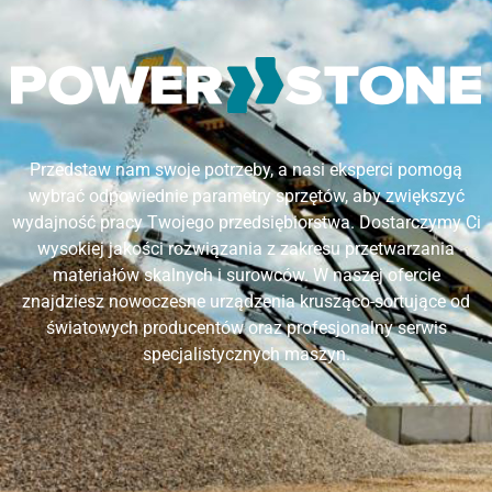
Przedstaw nam swoje potrzeby, a nasi eksperci pomogą
wybrać odpowiednie parametry sprzętów, aby zwiększyć
wydajność pracy Twojego przedsiębiorstwa. Dostarczymy Ci
wysokiej jakości rozwiązania z zakresu przetwarzania
materiałów skalnych i surowców. W naszej ofercie
znajdziesz nowoczesne urządzenia krusząco-sortujące od
światowych producentów oraz profesjonalny serwis
specjalistycznych maszyn.