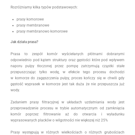
Rozróżniamy kilka typów podstawowych:
prasy komorowe
prasy membranowe
prasy membranowo komorowe
Jak działa prasa?
Prasa to zespół komór wyściełanych płótnami dobranymi
odpowiednio pod kątem struktury oraz gęstości które pod wpływem
naporu pulpy tłoczonej przez pompę zatrzymują cząstki stałe
przepuszczając tylko wodę, w efekcie tego procesu dochodzi
w komorze do zagęszczenia pulpy, proces kończy się w chwili gdy
gęstość wyprasek w komorze jest tak duża że nie przepuszcza już
wody.
Zadaniem prasy filtracyjnej w układach uzdatniania wody jest
przeprowadzenie procesu w trybie automatycznym od zamknięcia
komór poprzez filtrowanie aż do otwarcia i wyładunku
wyprasowanych placków o wilgotności nie większej niż 25%
Prasy występują w różnych wielkościach o różnych grubościach