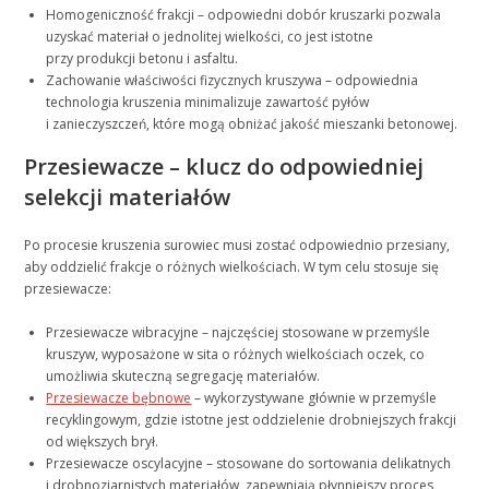
Homogeniczność frakcji – odpowiedni dobór kruszarki pozwala
uzyskać materiał o jednolitej wielkości, co jest istotne
przy produkcji betonu i asfaltu.
Zachowanie właściwości fizycznych kruszywa – odpowiednia
technologia kruszenia minimalizuje zawartość pyłów
i zanieczyszczeń, które mogą obniżać jakość mieszanki betonowej.
Przesiewacze – klucz do odpowiedniej
selekcji materiałów
Po procesie kruszenia surowiec musi zostać odpowiednio przesiany,
aby oddzielić frakcje o różnych wielkościach. W tym celu stosuje się
przesiewacze:
Przesiewacze wibracyjne – najczęściej stosowane w przemyśle
kruszyw, wyposażone w sita o różnych wielkościach oczek, co
umożliwia skuteczną segregację materiałów.
Przesiewacze bębnowe
– wykorzystywane głównie w przemyśle
recyklingowym, gdzie istotne jest oddzielenie drobniejszych frakcji
od większych brył.
Przesiewacze oscylacyjne – stosowane do sortowania delikatnych
i drobnoziarnistych materiałów, zapewniają płynniejszy proces