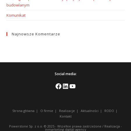
budowlanym
Komunikat
Najnowsze Komentarze
Social media:
Strona główna
O firmie
Realizacje
Aktualności
RODO
Kontakt
Powerstone Sp. z o.o. © 2025 - Wszelkie prawa zastrzeżone /
Realizacja
-
inmarketing digital agency