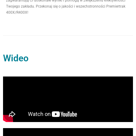
zagwarantują Ci doskonałe wyniki i pomogą w zwiększeniu efektywności
Twojego zakładu. Przekonaj się o jakości i wszechstronności Premiertrak
400X/R400X!
Wideo