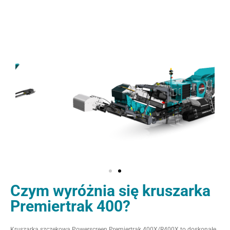
Czym wyróżnia się kruszarka
Premiertrak 400?
Kruszarka szczękowa Powerscreen Premiertrak 400X/R400X to doskonałe