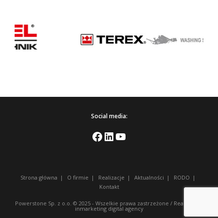
Social media:
Strona główna
O firmie
Realizacje
Aktualności
RODO
Kontakt
Powerstone Sp. z o.o. © 2025 - Wszelkie prawa zastrzeżone /
Realizacja
-
inmarketing digital agency