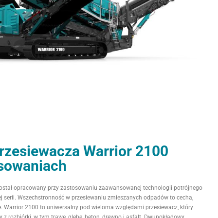
rzesiewacza Warrior 2100
osowaniach
ostał opracowany przy zastosowaniu zaawansowanej technologii potrójnego
 tej serii. Wszechstronność w przesiewaniu zmieszanych odpadów to cecha,
e. Warrior 2100 to uniwersalny pod wieloma względami przesiewacz, który
z rozbiórki, w tym trawę, glebę, beton, drewno i asfalt. Dwupokładowy