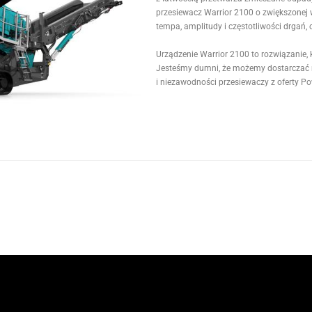
przesiewacz Warrior 2100 o zwiększonej 
tempa, amplitudy i częstotliwości drgań,
Urządzenie Warrior 2100 to rozwiązanie,
Jesteśmy dumni, że możemy dostarczać n
i niezawodności przesiewaczy z oferty P