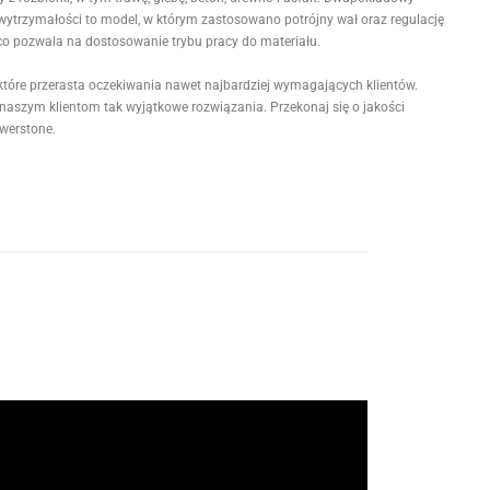
wytrzymałości to model, w którym zastosowano potrójny wał oraz regulację
 co pozwala na dostosowanie trybu pracy do materiału.
 które przerasta oczekiwania nawet najbardziej wymagających klientów.
aszym klientom tak wyjątkowe rozwiązania. Przekonaj się o jakości
owerstone.