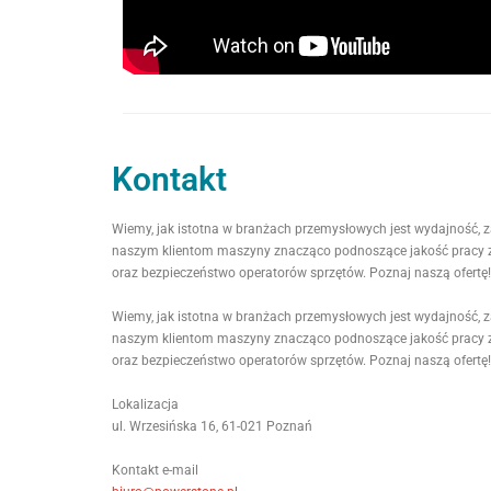
Kontakt
Wiemy, jak istotna w branżach przemysłowych jest wydajność,
naszym klientom maszyny znacząco podnoszące jakość pracy 
oraz bezpieczeństwo operatorów sprzętów. Poznaj naszą ofertę!
Wiemy, jak istotna w branżach przemysłowych jest wydajność,
naszym klientom maszyny znacząco podnoszące jakość pracy 
oraz bezpieczeństwo operatorów sprzętów. Poznaj naszą ofertę!
Lokalizacja
ul. Wrzesińska 16, 61-021 Poznań
Kontakt e-mail