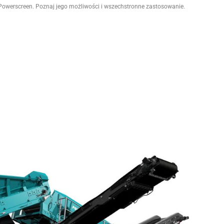
Powerscreen. Poznaj jego możliwości i wszechstronne zastosowanie.