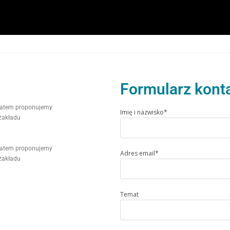
Formularz kont
 zatem proponujemy
Imię i nazwisko*
zakładu
 zatem proponujemy
Adres email*
zakładu
Temat