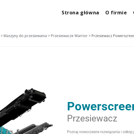
Strona główna
O firmie
>
Maszyny do przesiewania
>
Przesiewacze Warrior
>
Przesiewacz Powerscree
Powerscreen
Przesiewacz
Poznaj nowoczesne rozwiązania i odkryj