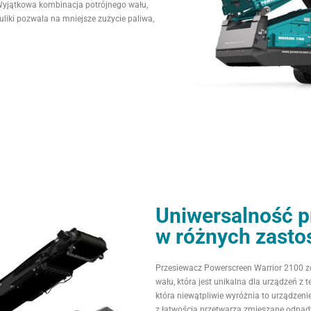
Wyjątkowa kombinacja potrójnego wału,
liki pozwala na mniejsze zużycie paliwa,
Uniwersalność p
w różnych zast
Przesiewacz Powerscreen Warrior 2100 z
wału, która jest unikalna dla urządzeń z
która niewątpliwie wyróżnia to urządzeni
z łatwością przetwarza zmieszane odpady 