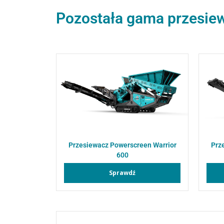
Pozostała gama przesie
Przesiewacz Powerscreen Warrior
Prz
600
Sprawdź