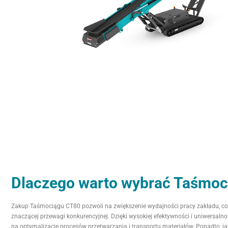
Dlaczego warto wybrać Taśmoc
Zakup Taśmociągu CT80 pozwoli na zwiększenie wydajności pracy zakładu, co 
znaczącej przewagi konkurencyjnej. Dzięki wysokiej efektywności i uniwersal
na optymalizację procesów przetwarzania i transportu materiałów. Ponadto, 