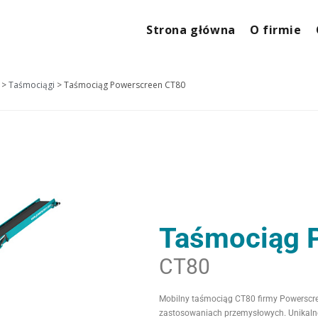
Strona główna
O firmie
>
Taśmociągi
>
Taśmociąg Powerscreen CT80
Taśmociąg 
CT80
Mobilny taśmociąg CT80 firmy Powerscree
zastosowaniach przemysłowych. Unikalne 