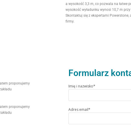
a wysokość 3,3 m, co pozwala na łatwe 
wysokość wyładunku wynosi 10,7 m przy k
Skontaktuj się z ekspertami Powerstone
firmy.
Formularz kont
 zatem proponujemy
Imię i nazwisko*
zakładu
 zatem proponujemy
Adres email*
zakładu