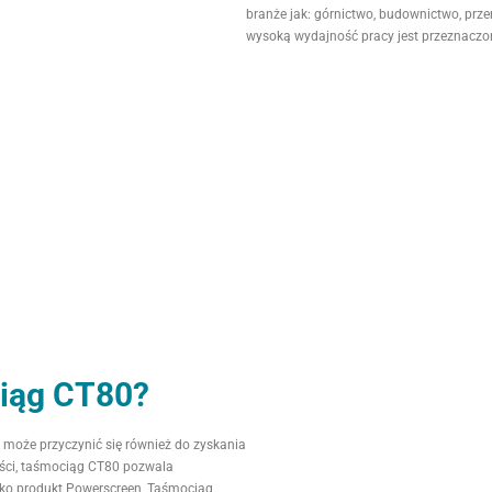
branże jak: górnictwo, budownictwo, prz
wysoką wydajność pracy jest przeznacz
iąg CT80?
może przyczynić się również do zyskania
ności, taśmociąg CT80 pozwala
jako produkt Powerscreen, Taśmociąg