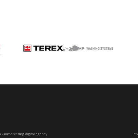
a
-
inmarketing digital agency
Str