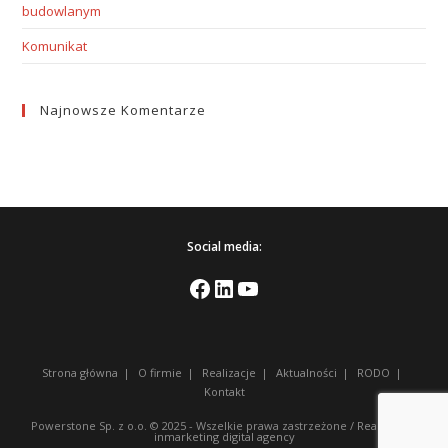
budowlanym
Komunikat
Najnowsze Komentarze
Social media:
Strona główna
O firmie
Realizacje
Aktualności
RODO
Kontakt
Powerstone Sp. z o.o. © 2025 - Wszelkie prawa zastrzeżone /
Realizacja
-
inmarketing digital agency